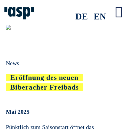
Zum
Inhalt
DE
EN
Tog
springen
Nav
News
Eröffnung des neuen
Biberacher Freibads
Mai 2025
Pünktlich zum Saisonstart öffnet das