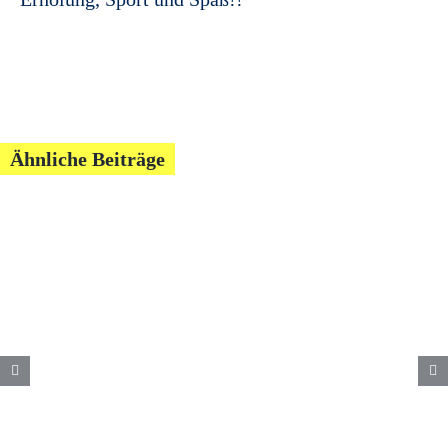
Ähnliche Beiträge
db md Symposium „anders!
bauen im Bestand“