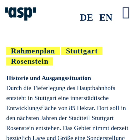
Zum
Inhalt
DE
EN
Tog
springen
Nav
Rahmenplan
Stuttgart
Rosenstein
Historie und Ausgangssituation
Durch die Tieferlegung des Hauptbahnhofs
entsteht in Stuttgart eine innerstädtische
Entwicklungsfläche von 85 Hektar. Dort soll in
den nächsten Jahren der Stadtteil Stuttgart
Rosenstein entstehen. Das Gebiet nimmt derzeit
bezüglich Lage und Größe eine Sonderstellung