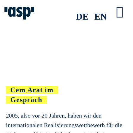
Zum
Inhalt
DE
EN
Tog
springen
Nav
Cem Arat im
Gespräch
2005, also vor 20 Jahren, haben wir den
internationalen Realisierungswettbewerb für die