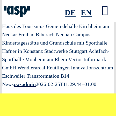
DE
EN
To
Zum
Haus des Tourismus
Gemeindehalle Kirchheim am
Nav
Inhalt
Neckar
Freibad Biberach
Neubau Campus
springen
Kindertagesstätte und Grundschule mit Sporthalle
Hafner in Konstanz
Stadtwerke Stuttgart
Achtfach-
Sporthalle Monheim am Rhein
Vector Informatik
GmbH
Wendlerareal Reutlingen
Innovationszentrum
Eschweiler
Transformation B14
News
cw-admin
2026-02-25T11:29:44+01:00